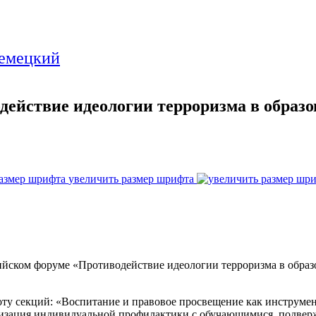
вие идеологии терроризма в образов
увеличить размер шрифта
ом форуме «Противодействие идеологии терроризма в образов
боту секций: «Воспитание и правовое просвещение как инструм
низация индивидуальной профилактики с обучающимися, подве