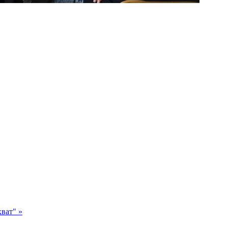
ват" »